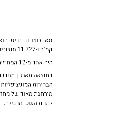
קמ"ר ו-11,727 תושבים (2011). צפיפות: 5,258.7 תושבים לקמ"ר.
היה אחד מ-12 המחוזות שנוצרו ברפורמה המנהלית של העיר ליסבון, מ-7 בפברואר 1959.
מורחבת מאוד של מחוז
למחוז השכן מרבילה.