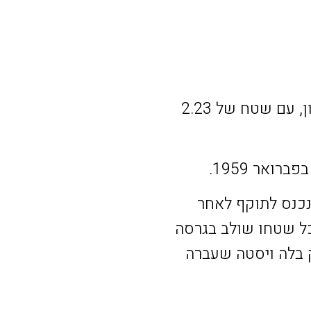
סאו ז'ואו דה בריטו הוא חלק מהעיר ומחוז פורטוגזי לשעבר בעיריית ליסבון, עם שטח של 2.23
 מארגון מחדש מנהלי נוסף, שאושר רשמית ב-8 בנובמבר 2012 ונכנס לתוקף לאחר
כאשר כמעט כל שטחו שולב בגרסה
 בלה ויסטה שעברה