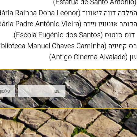
E)
 (Escola Secundária Rainha Dona Leonor)
(Escola Secundária Padre António Vieira)
Escola Eugénio dos San)
Biblioteca Manuel Chav)
Antigo )