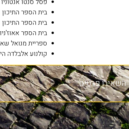
פסל סנטו אנטוניו (státua de Santo António
בית הספר התיכון המלכה דונה ליאונור
בית הספר התיכון הכומר אנטוניו ויירה 
בית הספר אאוז'ניו דוס סנטוס (tos
ספריית מנואל שאבס קמיניה (es Caminha
קולנוע אלבלדה הישן (Cinema Alvalade
השאירו פרטים: