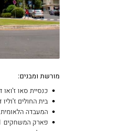
מורשת ומבנים:
כנסיית סאו ז'ואו דה בריטו (o de Brito
בית החולים ז'וליו דה מטוס (e Matos
המעבדה הלאומית להנדסה אזרחית ( Civil
פארק המשחקים 1 במאי (Parque de Jogos 1º de Maio)