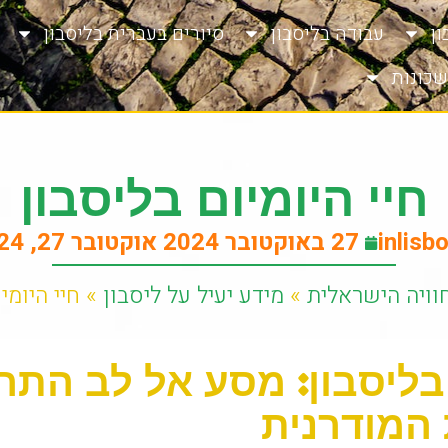
ן
עבודה בליסבון
סיורים בעברית בליסבון
שכונות
חיי היומיום בליסבון
inlisb
27 באוקטובר 2024
אוקטובר 27, 2024
חוויה הישראלית
»
מידע יעיל על ליסבון
»
חיי היומי
 בליסבון: מסע אל לב התר
 המודרנית