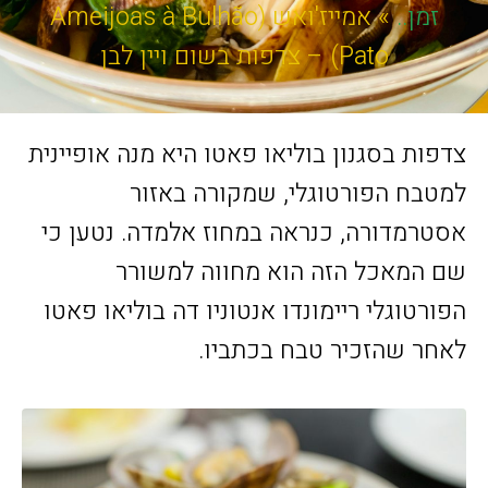
זמן..
»
אמייז'ואש (Ameijoas à Bulhão
Pato) – צדפות בשום ויין לבן
צדפות בסגנון בוליאו פאטו היא מנה אופיינית
למטבח הפורטוגלי, שמקורה באזור
אסטרמדורה, כנראה במחוז אלמדה. נטען כי
שם המאכל הזה הוא מחווה למשורר
הפורטוגלי ריימונדו אנטוניו דה בוליאו פאטו
לאחר שהזכיר טבח בכתביו.