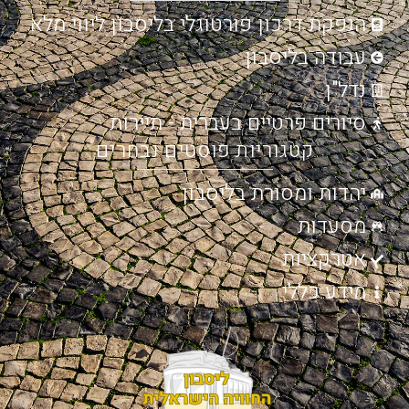
הנפקת דרכון פורטוגלי בליסבון ליווי מלא
עבודה בליסבון
נדל"ן
סיורים פרטיים בעברית - תיירות
קטגוריות פוסטים נבחרים
יהדות ומסורת בליסבון
מסעדות
אטרקציות
מידע כללי