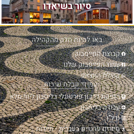
סיור בשיאדו
באו להיות חלק מהקהילה
קבוצת הפייסבוק
עמוד הפייסבוק שלנו
קהילת הווצאפ
עמודי קבלת שירות
הנפקת דרכון פורטוגלי בליסבון ליווי מלא
עבודה בליסבון
נדל"ן
סיורים פרטיים בעברית - תיירות