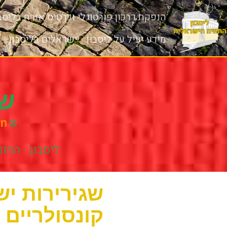
הנפקת דרכון פורטוגלי וכרטיס אזרח בליסבו
מידע יעיל על ליסבון
ישראלים בליסבון
שג
on
ליסבון - החו
שגירירות יש
קונסולריים