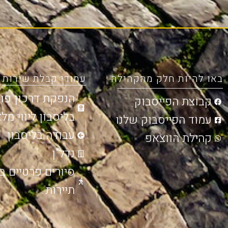
באו להיות חלק מהקהילה
עמודי קבלת שירות
הנפקת דרכון פור
קבוצת הפייסבוק
בליסבון ליווי מל
עמוד הפייסבוק שלנו
עבודה בליסבון
קהילת הווצאפ
נדל"ן
סיורים פרטיים ב
תיירות