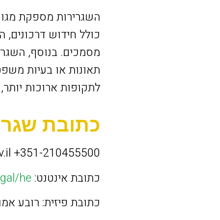
השגרירות מספקת מגוון
כולל חידוש דרכונים, ה
מסמכים. בנוסף, השגרי
תאונות או בעיות משפט
לתקופות ארוכות יותר, 
כתובת שגריר
.il
+351-210455500
כתובת אינטנט:
https://new.embassies.gov.il/portugal/he
כתובת פיזית: רובע אמוריירס (Amoreiras), רחוב a António Enes