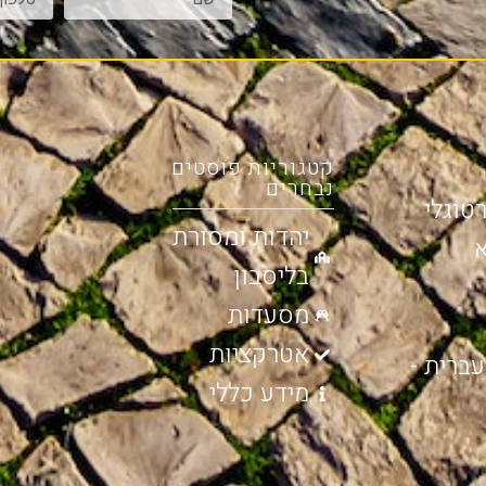
קטגוריות פוסטים
נבחרים
טוגלי
יהדות ומסורת
א
בליסבון
מסעדות
אטרקציות
עברית -
מידע כללי