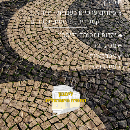
נדל"ן
סיורים פרטיים בעברית - תיירות
קטגוריות פוסטים נבחרים
יהדות ומסורת בליסבון
מסעדות
אטרקציות
מידע כללי