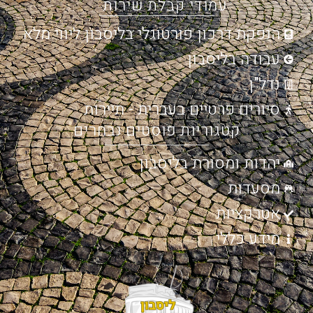
עמודי קבלת שירות
הנפקת דרכון פורטוגלי בליסבון ליווי מלא
עבודה בליסבון
נדל"ן
סיורים פרטיים בעברית - תיירות
קטגוריות פוסטים נבחרים
יהדות ומסורת בליסבון
מסעדות
אטרקציות
מידע כללי