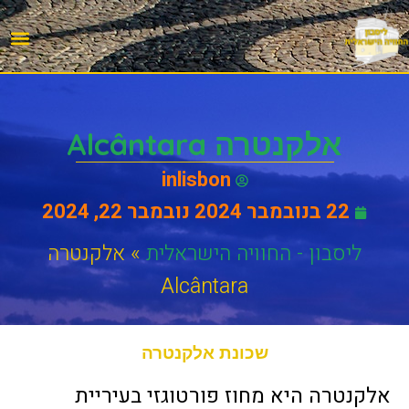
הנפקת דרכון פורטוג
עבודה 
סיורים בעב
אטרקציות
מסעדות 
ישראלים
מידע יע
אלקנטרה Alcântara
inlisbon
22 בנובמבר 2024
נובמבר 22, 2024
ליסבון - החוויה הישראלית
»
אלקנטרה
Alcântara
שכונת אלקנטרה
אלקנטרה היא מחוז פורטוגזי בעיריית