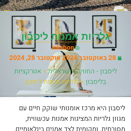
הנפקת דרכון פורטוג
עבודה 
סיורים בעב
אטרקציות
מסעדות 
ישראלים
מידע יע
גלריות אמנות ליסבון
inlisbon
28 באוקטובר 2024
אוקטובר 28, 2024
ליסבון - החוויה הישראלית
»
אטרקציות
בליסבון
»
גלריות אמנות ליסבון
ליסבון היא מרכז אומנותי שוקק חיים עם
מגוון גלריות המציגות אמנות עכשווית,
מסורתית, ומקומית לצד אמנים בינלאומיים.