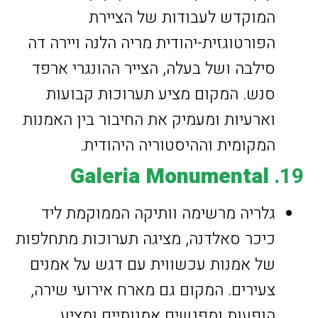
המוקדש לעבודות של הציירת
הפורטוגזית-יהודית מריה הלנה ויירה דה
סילבה ושל בעלה, הצייר ההונגרי ארפד
סנש. המקום מציע תערוכות קבועות
וארעיות ומעמיק את החיבור בין האמנות
המקומית וההיסטוריה היהודית.
Galeria Monumental
19.
גלריה מרשימה וותיקה הממוקמת ליד
כיכר סאלדנה, מציגה תערוכות מתחלפות
של אמנות עכשווית עם דגש על אמנים
צעירים. המקום גם מארח אירועי שירה,
הופעות ומפגשים אמנותיים ומציע