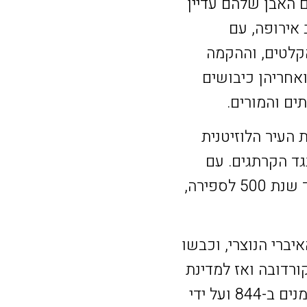
ם האבן שלהם עדיין
 אירופה, עם
קלטים, וההקמה
יווניות (בסביבות 800-600 לפנה"ס), ואחריהן כיבושים
ים והמורים.
 ב-219 לפנה"ס, וכבשו את העיר הלוזיטנית
נייה נגד הקרתגים. עם
קריסת האימפריה הרומית, גלים של שבטים גרמאניים פלשו לחצי האי, ועד שנת 500 לספירה,
איברי הנוצרי, וכבשו
ות קורדובה ואז למדינת
היורשת שלה, ח'ליפות קורדובה. למרות ניסיונות לכבוש אותה על ידי הנורמנים ב-844 ועל ידי