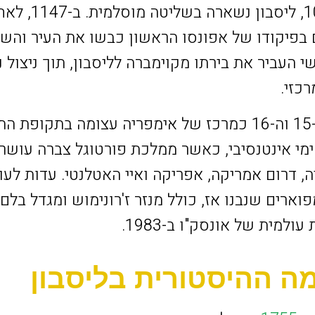
אלפונסו השישי ב-
 בפיקודו של אפונסו הראשון כבשו את העיר והשלט
השלישי העביר את בירתו מקוימברה לליסבון, תוך ניצול
כזי.
ליסבון פרחה במאות ה-15 וה-16 כמרכז של אימפריה עצומה ב
מי אינטנסיבי, כאשר ממלכת פורטוגל צברה עושר 
, דרום אמריקה, אפריקה ואיי האטלנטי. עדות לעוש
וארים שנבנו אז, כולל מנזר ז'רונימוש ומגדל בל
למית של אונסק"ו ב-1983.
ה ההיסטורית בליסבון