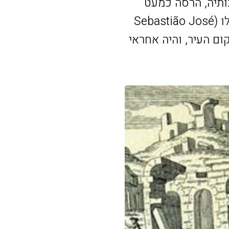
ותיה, הרסה כמעט
לחלוטין את ליסבון והאזורים הסמוכים לה. סבסטיאו ז'וזה דה קרבליו א מלו (Sebastião José
ת שיקום העיר, והיה אחראי