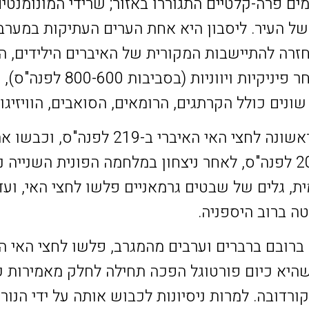
ים פרה-קלטיים התגוררו באזור; שרידי המונומנטי
 של העיר. ליסבון היא אחת הערים העתיקות במערב
רה להתיישבות המקורית של האיברים הילידים, ה
הסופית של תחנות מסחר פיניקיות ו
ונים כולל הקרתגים, הרומאים, הסואבים, הוויזיגות
צבאות רומיים נכנסו לראשונה לחצי האי האיברי
אוליסיפו (ליסבון) ב-205 לפנה"ס, לאחר ניצחון במלחמה הפונית הש
ה ברוב היספניה.
שהיו ברובם ברברים וערבים מהמגרב, פלשו לחצי האי ה
בון ב-714. מה שהיא כיום פורטוגל הפכה תחילה לחלק מאמיר