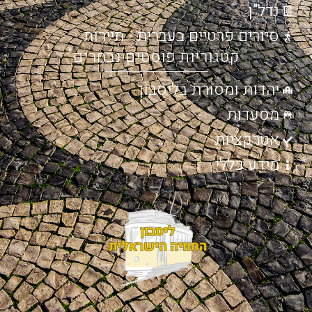
נדל"ן
סיורים פרטיים בעברית - תיירות
קטגוריות פוסטים נבחרים
יהדות ומסורת בליסבון
מסעדות
אטרקציות
מידע כללי