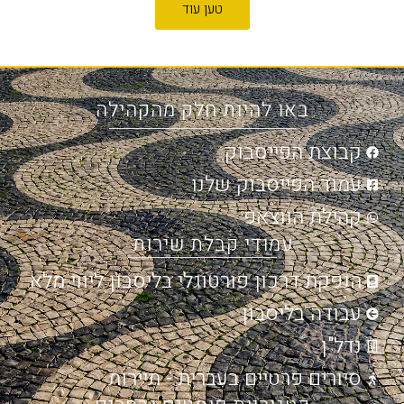
טען עוד
באו להיות חלק מהקהילה
קבוצת הפייסבוק
עמוד הפייסבוק שלנו
קהילת הווצאפ
עמודי קבלת שירות
הנפקת דרכון פורטוגלי בליסבון ליווי מלא
עבודה בליסבון
נדל"ן
סיורים פרטיים בעברית - תיירות