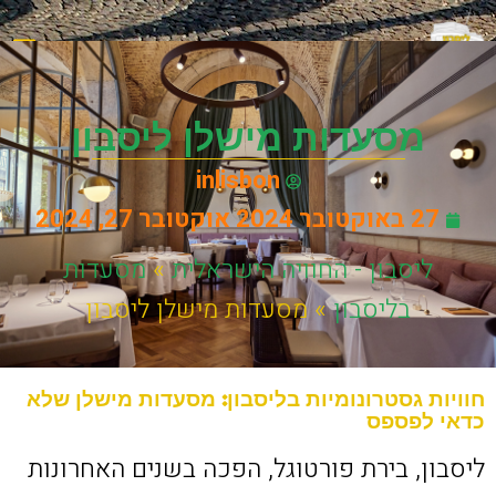
הנפקת דרכון פורטוג
עבודה 
סיורים בעב
אטרקציות
מסעדות 
ישראלים
מידע יע
מסעדות מישלן ליסבון
inlisbon
27 באוקטובר 2024
אוקטובר 27, 2024
ליסבון - החוויה הישראלית
»
מסעדות
בליסבון
»
מסעדות מישלן ליסבון
חוויות גסטרונומיות בליסבון: מסעדות מישלן שלא
כדאי לפספס
ליסבון, בירת פורטוגל, הפכה בשנים האחרונות