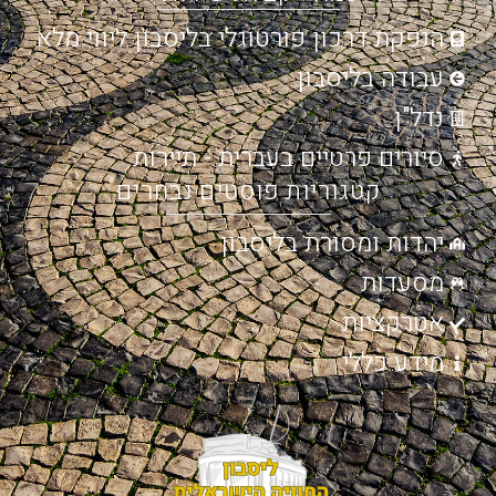
הנפקת דרכון פורטוגלי בליסבון ליווי מלא
עבודה בליסבון
נדל"ן
סיורים פרטיים בעברית - תיירות
קטגוריות פוסטים נבחרים
יהדות ומסורת בליסבון
מסעדות
אטרקציות
מידע כללי