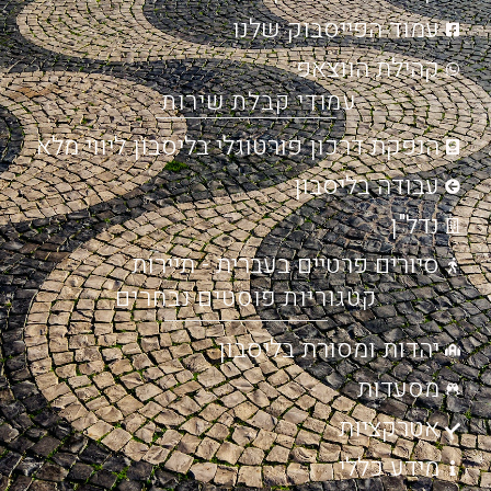
עמוד הפייסבוק שלנו
קהילת הווצאפ
עמודי קבלת שירות
הנפקת דרכון פורטוגלי בליסבון ליווי מלא
עבודה בליסבון
נדל"ן
סיורים פרטיים בעברית - תיירות
קטגוריות פוסטים נבחרים
יהדות ומסורת בליסבון
מסעדות
אטרקציות
מידע כללי