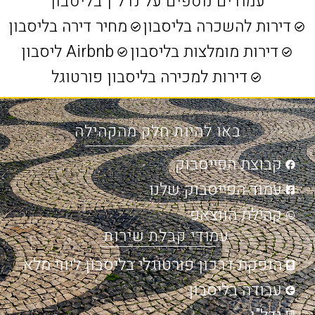
עמודים נוספים על נדל"ן בליסבון
דירות להשכרה בליסבון
מחיר דירה בליסבון
דירות מומלצות בליסבון
Airbnb ליסבון
דירות למכירה בליסבון פורטוגל
באו להיות חלק מהקהילה
קבוצת הפייסבוק
עמוד הפייסבוק שלנו
קהילת הווצאפ
עמודי קבלת שירות
הנפקת דרכון פורטוגלי בליסבון ליווי מלא
עבודה בליסבון