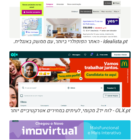
Idealista.pt - האתר הפופולרי ביותר, עם ממשק באנגלית.
OLX.pt - לוח יד2 מקומי, לעיתים במחירים אטרקטיביים יותר